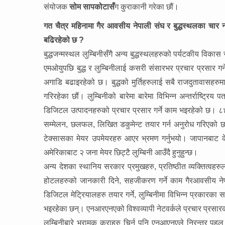
संयोजक
सोम सापकोटासँ
ग कुराकानी गरेका छौं।
गत चैत्र महिनामा गैर आवसीय नेपाली संघ र बुद्धस्थलका चार 
बढिरहेको छ ?
बुद्धजन्मस्थल लुम्बिनीसँगै अन्य बुद्धस्थलहरुको पर्यटकीय विका
एमओयुपछि बुद्ध र लुम्बिनीलाई कसरी संसारभर प्रचार प्रसार गर्न
अगाडि बढाइरहेको छ। बुद्धको मुर्तिहरुलाई सबै राजदुतावासहरुमा 
गरिरहेका छौं। लुम्बिनीको बारेमा बारेमा विभिन्न अन्तर्राष्ट्रिय
डिजिटल उत्पादनहरुको प्रचार प्रसार गर्ने काम भइरहेको छ। ८४ 
सम्मेलन, छलफल, लिखित डकुमेन्ट तयार गर्न अनुरोध गरिएको छ। 
टेक्सासका मेयर उपमेयरहरु आएर भ्रमण गर्नुभयो। जापानबाट क
अमेरिकाबाट २ जना मेयर छिट्टै लुम्बिनी आउँदै हुनुहुन्छ।
अन्य देशका स्थानिय सरकार प्रमुखहरु, प्रतिष्ठीत व्यक्तित्वहरुल
होटलहरुको जानकारी दिने, सहजीकरण गर्ने काम गैरआवसीय नेपा
डिजिटल मेट्रियालहरु तयार गर्ने, लुम्बिनीमा विभिन्न प्रकारका 
भइरहेका छन्। एनआरएनएको विश्वव्यापी नेटवर्कले प्रचार प्रसारक
लुम्बिनीबारे भ्रामक कुराहरु चिर्न पनि एनआएनएले निरन्तर पहल 