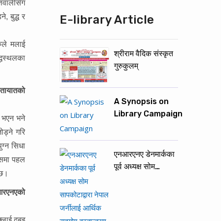
्ञवालीसँग
, बुद्ध र
E-library Article
ुले मलाई
श्रीराम वैदिक संस्कृत
द्धस्थलका
गुरुकुलम्
यातायातको
A Synopsis on
Library Campaign
 भएन भने
ोड्ने गरि
ुग्न सिधा
एनआरएनए डेनमार्कका
यसमा पहल
पूर्व अध्यक्ष सोम…
न्छ।
एनआरएनएको
्लाई दुबइ