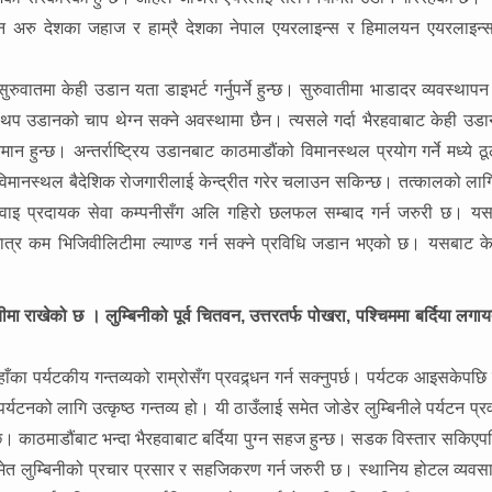
दैन अरु देशका जहाज र हाम्रै देशका नेपाल एयरलाइन्स र हिमालयन एयरलाइन्
सुरुवातमा केही उडान यता डाइभर्ट गर्नुपर्ने हुन्छ। सुरुवातीमा भाडादर व्यवस्थापन
प उडानको चाप थेग्न सक्ने अवस्थामा छैन। त्यसले गर्दा भैरहवाबाट केही उडा
 हुन्छ। अन्तर्राष्ट्रिय उडानबाट काठमाडौंको विमानस्थल प्रयोग गर्ने मध्ये ठू
िय विमानस्थल बैदेशिक रोजगारीलाई केन्द्रीत गरेर चलाउन सकिन्छ। तत्कालको लागि म
े हवाइ प्रदायक सेवा कम्पनीसँग अलि गहिरो छलफल सम्बाद गर्न जरुरी छ। य
मात्र कम भिजिवीलिटीमा ल्याण्ड गर्न सक्ने प्रविधि जडान भएको छ। यसबाट क
ं सूचीमा राखेको छ । लुम्बिनीको पूर्व चितवन, उत्तरतर्फ पोखरा, पश्चिममा बर्दिया लग
ाँका पर्यटकीय गन्तव्यको राम्रोसँग प्रवद्र्धन गर्न सक्नुपर्छ। पर्यटक आइसकेपछि
्यटनको लागि उत्कृष्ठ गन्तव्य हो। यी ठाउँलाई समेत जोडेर लुम्बिनीले पर्यटन प्रवद्
छ। काठमाडौंबाट भन्दा भैरहवाबाट बर्दिया पुग्न सहज हुन्छ। सडक विस्तार सकिएप
ा समेत लुम्बिनीको प्रचार प्रसार र सहजिकरण गर्न जरुरी छ। स्थानिय होटल व्यवस