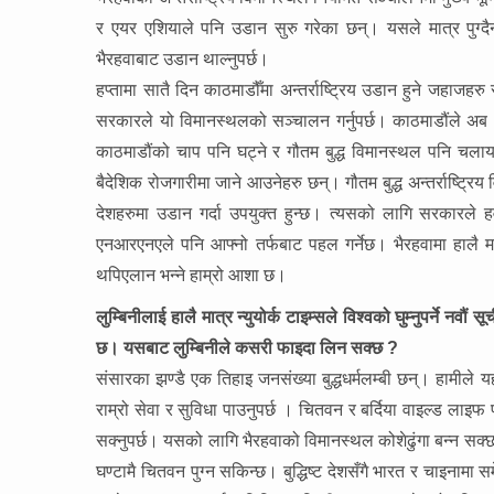
र एयर एशियाले पनि उडान सुरु गरेका छन्। यसले मात्र पुग्
भैरहवाबाट उडान थाल्नुपर्छ।
हप्तामा सातै दिन काठमाडौँमा अन्तर्राष्ट्रिय उडान हुने जहाजहरु 
सरकारले यो विमानस्थलको सञ्चालन गर्नुपर्छ। काठमाडौंले अब थ
काठमाडौंको चाप पनि घट्ने र गौतम बुद्ध विमानस्थल पनि चलायमान
बैदेशिक रोजगारीमा जाने आउनेहरु छन्। गौतम बुद्ध अन्तर्राष्ट्र
देशहरुमा उडान गर्दा उपयुक्त हुन्छ। त्यसको लागि सरकारल
एनआरएनएले पनि आफ्नो तर्फबाट पहल गर्नेछ। भैरहवामा हालै 
थपिएलान भन्ने हाम्रो आशा छ।
लुम्बिनीलाई हालै मात्र न्युयोर्क टाइम्सले विश्वको घुम्नुपर्ने नवौ
छ। यसबाट लुम्बिनीले कसरी फाइदा लिन सक्छ ?
संसारका झण्डै एक तिहाइ जनसंख्या बुद्धधर्मलम्बी छन्। हामीले यह
राम्रो सेवा र सुविधा पाउनुपर्छ । चितवन र बर्दिया वाइल्ड लाइफ पर
सक्नुपर्छ। यसको लागि भैरहवाको विमानस्थल कोशेढुंगा बन्न सक्
घण्टामै चितवन पुग्न सकिन्छ। बुद्धिष्ट देशसँगै भारत र चाइनाम