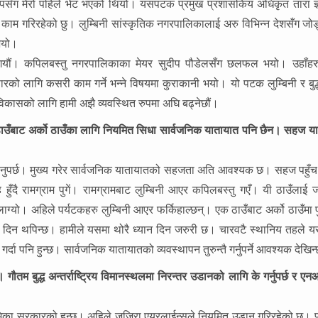
रसापसँग मेरो पहिले भेट भएको थियो। यसपटक प्रमुख प्रशासकिय अधिकृत तारा ज
ाम गरिरहेको छु। लुम्बिनी सांस्कृतिक नगरपालिकालाई अरु विभिन्न देशसँग जोड्ने
 भयो।
गयौं। कपिलबस्तु नगरपालिकाका मेयर सुदीप पौडेलसँग छलफल भयो। उहाँहर
सारको लागि कसरी काम गर्ने भन्ने विषयमा कुराकानी भयो। यो पटक लुम्बिनी र बु
विकासको लागि हामी अझै व्यवस्थित रुपमा अघि बढ्नेछौं।
एक ठाउँबाट अर्को ठाउँका लागि नियमित सिधा सार्वजनिक यातायात पनि छैन। सहज 
हुनुपर्छ। मुख्य गरेर सार्वजनिक यातायातको सहजता अति आवश्यक छ। सहज पहुँच
 हुँदै रामग्राम पुगें। रामग्रामबाट लुम्बिनी आएर कपिलबस्तु गएँ। यी ठाउँलाई ज
ग्यो। अहिले पर्यटकहरु लुम्बिनी आएर फर्किहाल्छन्। एक ठाउँबाट अर्को ठाउँमा प
 दिन थपिन्छ। हामीले यसमा थोरै ध्यान दिन जरुरी छ। चारवटै स्थानिय तहले 
य गर्दा पनि हुन्छ। सार्वजनिक यातायातको व्यवस्थापन तुरुन्तै गर्नुपर्ने आवश्यक देखि
 गौतम बुद्ध अन्तर्राष्ट्रिय विमानस्थलमा निरन्तर उडानको लागि
के गर्नुपर्छ र 
ूमिका सरकारको हुन्छ। अहिले जजिरा एयरलाईन्सले नियमित उडान गरिरहेको छ। फ