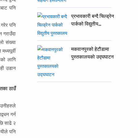
सबाट पनि
प्रभावकारी बन्दै चिल्ड्रेन
पार्कको विद्युतीय…
 गरेर पनि
न गराउँदा
लो संख्या
मकवानपुरको हेटौडामा
ध्यपूर्वी
पुस्तकालयकाे उद्घघाटन
सको लागि
ेही उडान
ायतका ठाउँ
 उनीहरुले
र्धन गर्न
छि साढे २
ायीले पनि