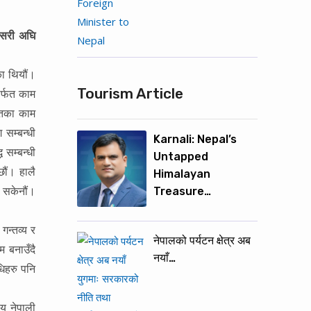
कसरी अघि
का थियौं।
Tourism Article
ार्फत काम
ायतका काम
 सम्बन्धी
Karnali: Nepal’s
 सम्बन्धी
Untapped
छौं। हालै
Himalayan
Treasure…
 सकेनौं।
गन्तव्य र
नेपालको पर्यटन क्षेत्र अब
 बनाउँदै
नयाँ…
धिहरु पनि
ीय नेपाली