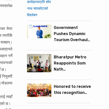
मयसापेक्ष
Government
ाका मेयर
Pushes Dynamic
त्यत्तीकै
Tourism Overhaul…
 सक्छन्।
एनआएएनले
हान गर्ने
Bharatpur Metro
्भावनाको
Reappoints Som
Nath…
ने छ।
 नियुक्ती
इ मोडलमा
Honored to receive
this recognition…
ाई त्यहाँ
 भएको छ।