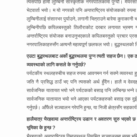
त्यसपछि हामी लुम्बिनी सांस्कृतीक नगरपालिकामा पुग्यौं। मेय
भेटवार्ता भयो। म यो नगरको पनि अन्तराष्ट्रिय संयोजकको रुपमा क
लुम्बिनीलाई संसारभर पुर्याउने, लगानी भित्राउने बारेमा कुराकानी
लुम्बिनीपछि कपिलबस्तुको तिलौराकोट दरबार लगायत भ्रमण 
अन्तर्राष्ट्रिय संयोजक बनाउनुभएकाले कपिलबस्तुको प्रचार प्र
नगरपालिकाहरुसँग अत्यन्तै महत्वपूर्ण छलफल भयो। बुद्धस्थलको 
एउटा बुद्धस्थलबाट अर्को बुद्धस्थलमा पुग्न त्यती सहज छैन। 
व्यवस्थाको लागि कसले के गर्नुपर्छ?
पर्यटकीय स्थलहरुबीच सहज रुपमा आवगमन गर्न सक्ने व्यवस्था 
जति नै प्रसिद्ध ठाउँ भए पनि त्यसको अर्थ हुँदैन। हालै म देवदह
सार्वजनिक यातायत भयो भने पर्यटकको बसाइ पनि लम्बिन्छ भन्ने ला
सार्वजनिक यातायात भयो भने आएका पर्यटकहरुको बसाइ एक दुई
गर्नुपर्छ। आँफैले सञ्चालन गरेपनि हुन्छ, या निजी क्षेत्रसँग सहकार्
हालैमात्र भैरहवामा
अन्तर्राष्ट्रिय उडान र अवतरण सुरु भएको छ।
भूमिका के हुन्छ ?
भैरहवाको अन्तराष्ट्रिय विमानस्थल नियमित सञ्चालनमा मुख्य भ