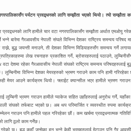
नगरपालिकासँग पर्यटन प्रवद्र्धनको लागि सम्झौता भएको थियो। त्यो सम्झौता 
स र प्रवद्र्धनको लागि हामीले चार वटा नगरपालिकासँग सम्झौता अर्थात एमओयु गरे
े भन्ने बारेमा गैरआवसीय नेपाली संघले विभिन्न देशका राष्ट्रिय समन्वय परिषद म
राख्ने, बुद्ध जयन्ती मनाउने, ती देशका विभिन्न मिडियाहरुसँग समन्वय गर्ने लग
 पत्रपत्रिकाहरुमा लेख रचनाहरु प्रकाशित गर्ने, ब्रोसरहरुलाई पठाउने, लुम्बिनीसँग
वटा देशमा रहेका गैरआवासीय नेपाली संघको राष्ट्रिय समन्वय परिषदहरुलाई बुद्ध
लुम्बिनीमा विभिन्न देशका मेयरहरुको भ्रमण गराउने काम पनि हामी गरिरहेका 
ेही मेयर आउने कार्यक्रम थियो। फ्लाईट क्यान्सील भएर हामीले भ्रमण गराउन
ाई लुम्बिनी भ्रमण गराउन हामीले प्याकेज सहित उहाँहरुलाई अनुरोध गर्ने, यहाँका 
ली संघको तर्फबाट भएको छ। अब थप परिमार्जित र व्यवस्थीत रुपमा कार्यक्रम
सम्मेलन गराउन पनि हामीले पहल गरिरहेका छौं। कम खर्चमा प्रवद्र्धनात्मक गतिवि
ो लागि ठूलो काम गर्नेछ।
गरेको छ। बुद्ध कहाँ जन्मेका हुन् भन्ने केही भ्रमहरुलाई मेटाउन पनि गैर आवस