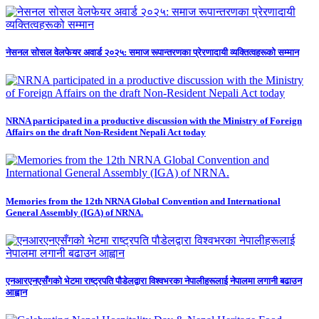
नेसनल सोसल वेलफेयर अवार्ड २०२५: समाज रूपान्तरणका प्रेरणादायी व्यक्तित्वहरूको सम्मान
NRNA participated in a productive discussion with the Ministry of Foreign
Affairs on the draft Non-Resident Nepali Act today
Memories from the 12th NRNA Global Convention and International
General Assembly (IGA) of NRNA.
एनआरएनएसँगको भेटमा राष्ट्रपति पौडेलद्वारा विश्वभरका नेपालीहरूलाई नेपालमा लगानी बढाउन
आह्वान