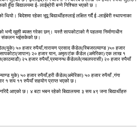
ुँदा बिद्यालयमा ई- लाईब्रेरी बन्ने निश्चित भएको छ ।
ो। बिदेशमा रहेका भूपू बिद्यार्थीहरुलाई लक्षित गर्दै ई -लाईबेरी स्थापनाका
ो भन्दै खुशी ब्यक्त गरेका छन्। यस्तै सापकोटाको नै पहलमा निर्माणाधीन
ी रकम संकलन भईसकेको छ।
डेल(युके) ५० हजार रुपैयाँ,नारायण प्रसाद कँडेल(स्बिजरल्याण्ड )५० हजार
्रसाद सापकोटा(जापान) २० हजार यान, अमृत/टंक कँडेल (अमेरिका) एक लाख १
ँडेल(काठमाडौ) २५ हजार रुपैयाँ,प्रमानन्ध कँडेलले(नबलपरासी) २० हजार रुपैयाँ
याण्ड युके) ५० हजार रुपैयाँ,हरी कँडेल(अमेरिका) ५० हजार रुपैयाँ ,गंगा
जार १ सय ११ रुपैयाँ सहयोग प्राप्त भएको छ।
न गरिदै आएको छ। ४ बटा भबन रहेको बिद्यालयमा ३ सय ४९ जना बिद्यार्थीहरु