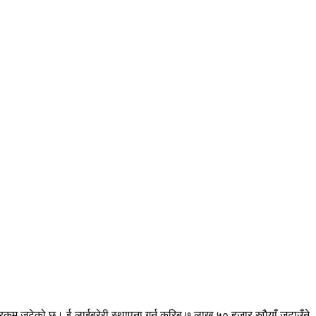
 रकम जुटेको छ। ई-लाईब्रेरी स्थापना गर्न करिब ७ लाख ५० हजार रुपैयाँ जुटाउँने