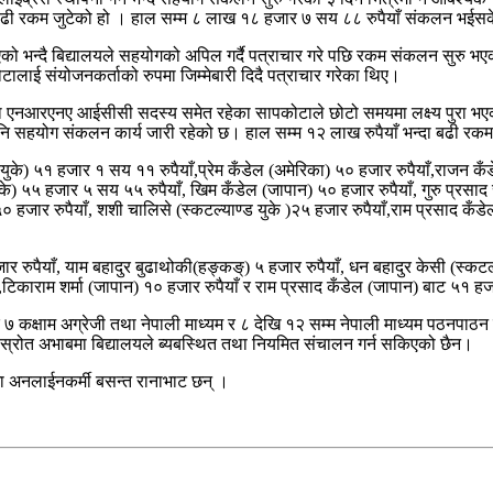
ी रकम जुटेको हो । हाल सम्म ८ लाख १८ हजार ७ सय ८८ रुपैयाँ संकलन भईसकेको ह
भन्दै बिद्यालयले सहयोगको अपिल गर्दै पत्राचार गरे पछि रकम संकलन सुरु भएको थिय
टालाई संयोजनकर्ताको रुपमा जिम्मेबारी दिदै पत्राचार गरेका थिए।
ेर गरेका एनआरएनए आईसीसी सदस्य समेत रहेका सापकोटाले छोटो समयमा लक्ष्य पुरा भएक
लागि पनि सहयोग संकलन कार्य जारी रहेको छ। हाल सम्म १२ लाख रुपैयाँ भन्दा बढ
 युके) ५१ हजार १ सय ११ रुपैयाँ,प्रेम कँडेल (अमेरिका) ५० हजार रुपैयाँ,राजन कँ
 युके) ५५ हजार ५ सय ५५ रुपैयाँ, खिम कँडेल (जापान) ५० हजार रुपैयाँ, गुरु प
 ५० हजार रुपैयाँ, शशी चालिसे (स्कटल्याण्ड युके )२५ हजार रुपैयाँ,राम प्रसाद क
ार रुपैयाँ, याम बहादुर बुढाथोकी(हङ्कङ्) ५ हजार रुपैयाँ, धन बहादुर केसी (स्कटल्
टिकाराम शर्मा (जापान) १० हजार रुपैयाँ र राम प्रसाद कँडेल (जापान) बाट ५१ ह
 र ७ कक्षाम अग्रेजी तथा नेपाली माध्यम र ८ देखि १२ सम्म नेपाली माध्यम पठनपाठ
िक स्रोत अभाबमा बिद्यालयले ब्यबस्थित तथा नियमित संचालन गर्न सकिएको छैन।
ा अनलाईनकर्मी बसन्त रानाभाट छन् ।