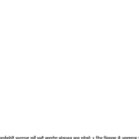
लाईब्रेरी स्थापना गर्ने भन्दै सहयोग संकलन सुरु गरेको ३ दिन भित्रमा नै आबश्यक