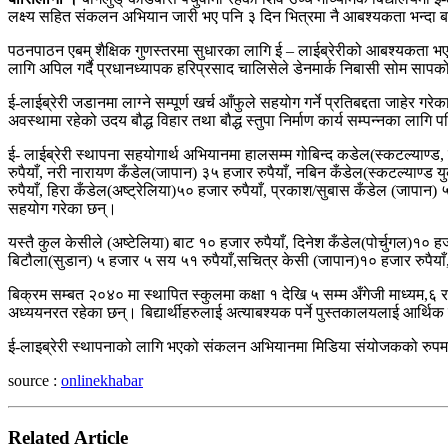
लक्ष्य सहित संकलन अभियान जारी भए पनि ३ दिन भित्रमा नै आबश्यकता भन्दा बढ
पठनपाठन एबम् शैक्षिक गुणस्तरमा सुधारका लागि ई – लाईब्रेरीको आबश्यकता भएको 
लागि अपिल गर्दै प्रधानध्यापक हरिप्रसाद चालिसेले डेनमार्क निबासी सोम सापको
ई-लाईब्रेरी जडानमा लाग्ने सम्पूर्ण खर्च आँफुले सहयोग गर्ने प्रतिबद्दता जाह
अवस्थामा रहेको उदय बौद्ध विहार तथा बौद्ध स्तुपा निर्माण कार्य सम्पन्नका 
ई- लाईब्रेरी स्थापना सहयोगार्थ अभियानमा हालसम्म गोबिन्द कडेल(स्कटल्याण्ड,
रुपैयाँ, नरी नारायण कँडेल(जापान) ३५ हजार रुपैयाँ, नबिन कँडेल(स्कटल्याण्ड
रुपैयाँ, हिरा कँडेल(अष्ट्रेलिया)५० हजार रुपैयाँ, प्रकाश/सुबास कँडेल (जापान)
सहयोग गरेका छन्।
यस्तै कुल केसीले (अष्टेलिया) बाट १० हजार रुपैयाँ, दिनेश कँडेल(पोर्चुगल)१० हज
बिटौला(सुडान) ५ हजार ५ सय ५१ रुपैयाँ,सचित्र केसी (जापान)१० हजार रुपैयाँ,
बिक्रम सम्बत २०४० मा स्थापित स्कुलमा कक्षा १ देखि ५ सम्म अँगेजी माध्यम,६
अध्ययनरत रहेका छन्। बिद्यार्थीहरुलाई अत्याबश्यक पर्ने पुस्तकालयलाई आर्थ
ई-लाइब्रेरी स्थापनाको लागि भएको संकलन अभियानमा मिडिया संयोजकको रुपम
source :
onlinekhabar
Related Article