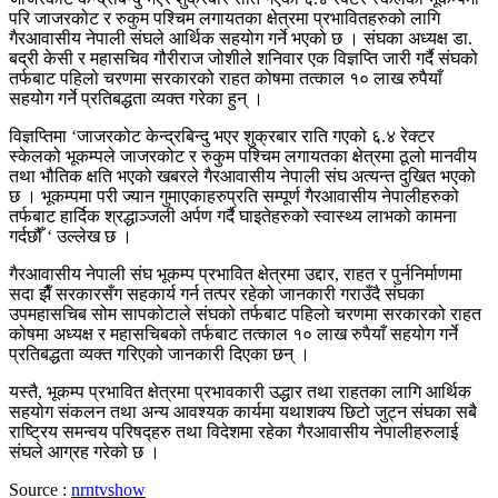
परि जाजरकोट र रुकुम पश्चिम लगायतका क्षेत्रमा प्रभावितहरुको लागि
गैरआवासीय नेपाली संघले आर्थिक सहयोग गर्ने भएको छ । संघका अध्यक्ष डा.
बद्री केसी र महासचिव गौरीराज जोशीले शनिवार एक विज्ञप्ति जारी गर्दै संघको
तर्फबाट पहिलो चरणमा सरकारको राहत कोषमा तत्काल १० लाख रुपैयाँ
सहयोग गर्ने प्रतिबद्धता व्यक्त गरेका हुन् ।
विज्ञप्तिमा ‘जाजरकोट केन्द्रबिन्दु भएर शुक्रबार राति गएको ६.४ रेक्टर
स्केलको भूकम्पले जाजरकोट र रुकुम पश्चिम लगायतका क्षेत्रमा ठूलो मानवीय
तथा भौतिक क्षति भएको खबरले गैरआवासीय नेपाली संघ अत्यन्त दुखित भएको
छ । भूकम्पमा परी ज्यान गुमाएकाहरुप्रति सम्पूर्ण गैरआवासीय नेपालीहरुको
तर्फबाट हार्दिक श्रद्धाञ्जली अर्पण गर्दै घाइतेहरुको स्वास्थ्य लाभको कामना
गर्दछौँ ‘ उल्लेख छ ।
गैरआवासीय नेपाली संघ भूकम्प प्रभावित क्षेत्रमा उद्दार, राहत र पुर्ननिर्माणमा
सदा झैँ सरकारसँग सहकार्य गर्न तत्पर रहेको जानकारी गराउँदै संघका
उपमहासचिब सोम सापकोटाले संघको तर्फबाट पहिलो चरणमा सरकारको राहत
कोषमा अध्यक्ष र महासचिबको तर्फबाट तत्काल १० लाख रुपैयाँ सहयोग गर्ने
प्रतिबद्धता व्यक्त गरिएको जानकारी दिएका छन् ।
यस्तै, भूकम्प प्रभावित क्षेत्रमा प्रभावकारी उद्धार तथा राहतका लागि आर्थिक
सहयोग संकलन तथा अन्य आवश्यक कार्यमा यथाशक्य छिटो जुट्न संघका सबै
राष्ट्रिय समन्वय परिषद्हरु तथा विदेशमा रहेका गैरआवासीय नेपालीहरुलाई
संघले आग्रह गरेको छ ।
Source :
nrntvshow