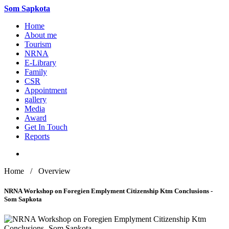
Som
Sapkota
Home
About me
Tourism
NRNA
E-Library
Family
CSR
Appointment
gallery
Media
Award
Get In Touch
Reports
Home / Overview
NRNA Workshop on Foregien Emplyment Citizenship Ktm Conclusions -
Som Sapkota