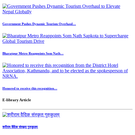
Government Pushes Dynamic Tourism Overhaul…
Bharatpur Metro Reappoints Som Nath…
Honored to receive this recognition…
E-library Article
श्रीराम वैदिक संस्कृत गुरुकुलम्